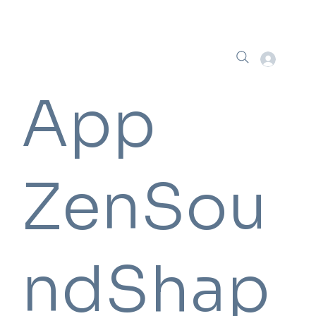
App
ZenSou
ndShap