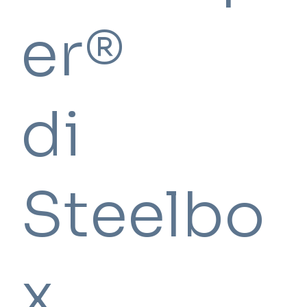
er®
di
Steelbo
x