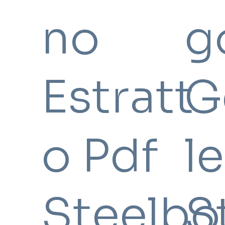
no
g
Estratt
G
o Pdf
l
Steelbo
S