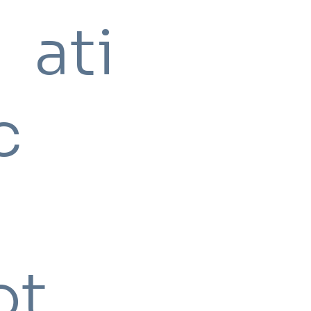
ati
c
ot