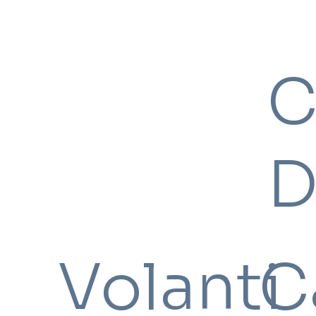
C
D
Volanti
C