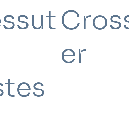
essut
Cros
er
stes