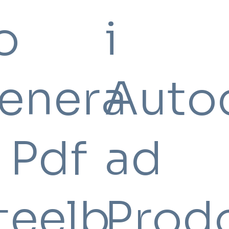
o
i
enera
Auto
e Pdf
ad
teelb
Prod