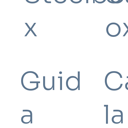
x
o
Guid
C
a
la