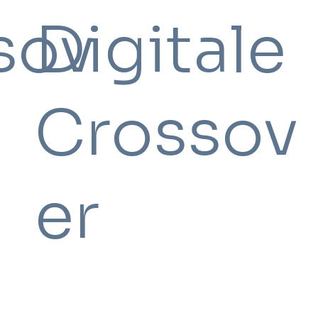
sov
Digitale
Crossov
er