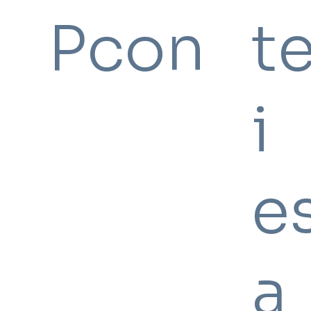
Pcon
t
i
e
a