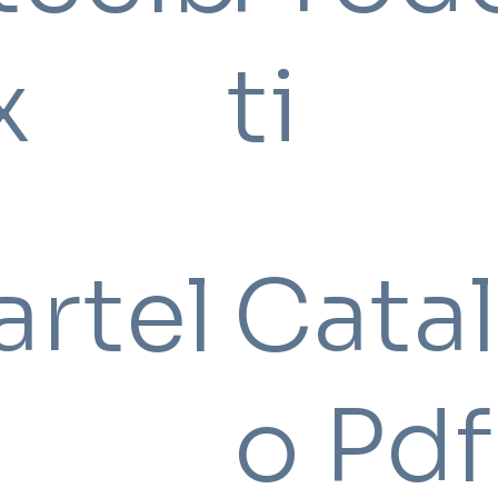
x
ti
artel
Cata
o Pdf