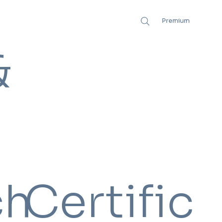
Premium
&
ch
Certific