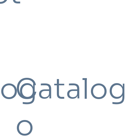
log
Catalog
o