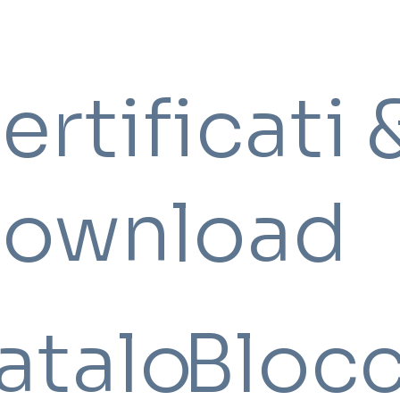
ertificati 
ownload
atalo
Bloc