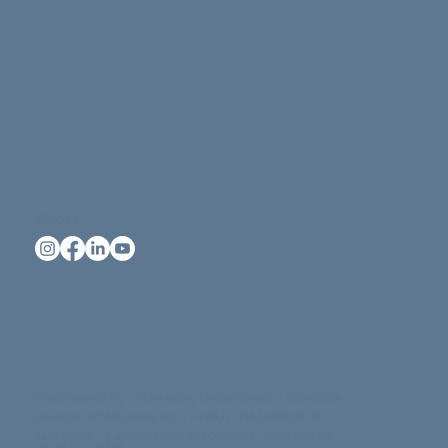
Social
Web design by - Marketing Department - Steelbox
division of Metalway srl - P.IVA IT 01436800674
cablaggio - pannelli fono assorbenti - madeinitaly -
© 2015 - 2026